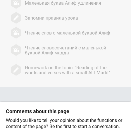
Маленькая буква Алиф удлинения
Запомни правила урока
Чтение слов с маленькой буквой Алиф
Чтение словосочетаний с маленькой
буквой Алиф мадда
Homework on the topic: "Reading of the
words and verses with a small Alif Madd"
Comments about this page
Would you like to tell your opinion about the functions or
content of the page? Be the first to start a conversation.