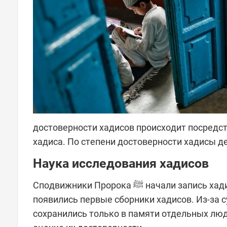
достоверности хадисов происходит посредс
хадиса. По степени достоверности хадисы д
Наука исследования хадисов
Сподвижники Пророка ﷺ начали запись хадисов еще при жизни посланника. В середине 7 столетия
появились первые сборники хадисов. Из-за 
сохранились только в памяти отдельных люд