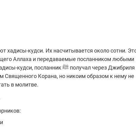
гущего Аллаха и передаваемые посланником любыми
ник ﷺ получал через Джибриля или в
ам Священного Корана, но никоим образом к нему не
ать в молитве.
в
рников:
ри