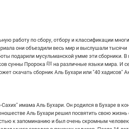
ьную работу по сбору, отбору и классификации мног
ериала они объездили весь мир и выслушали тысячи
боты подарили мусульманской умме эти сборники. В
зличные языки мира. И сейчас
жет скачать сборник Аль Бухари или "40 хадисов" А
ахих" имама Аль Бухари. Он родился в Бухаре в ко
В юношестве Аль Бухари решил посвятить свою жизнь 
остью к запоминанию и был очень скромным человек