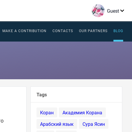
Guest
MAKE A CONTRIBUTION
CONTACTS
OUR PARTNERS
BLOG
Tags
Коран
Академия Корана
го
Арабский язык
Сура Ясин