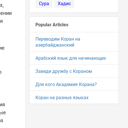
Сура
Хадис
бя
Popular Articles
Переводим Коран на
азербайджанский
ие
Арабский язык для начинающих
Заведи дружбу с Кораном
о
Для кого Академия Корана?
Коран на разных языках
рые
ся