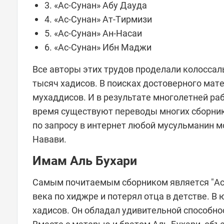
3. «Ас-Сунан» Абу Дауда
4. «Ас-Сунан» Ат-Тирмизи
5. «Ас-Сунан» Ан-Насаи
6. «Ас-Сунан» Ибн Маджи
Все авторы этих трудов проделали колоссал
тысяч хадисов. В поисках достоверного мат
мухаддисов. И в результате многолетней ра
время существуют переводы многих сборников сунны Пророка ﷺ на ра
по запросу в интернет любой мусульманин мо
Навави.
Имам Аль Бухари
Самым почитаемым сборником является "Ас-С
века по хиджре и потерял отца в детстве. 
хадисов. Он обладал удивительной способн