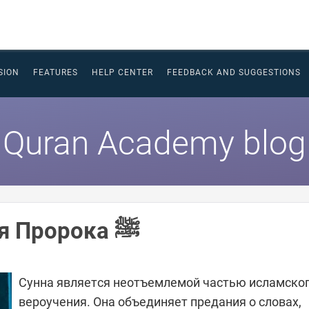
SION
FEATURES
HELP CENTER
FEEDBACK AND SUGGESTIONS
Quran Academy blog
Хадисы - часть наследия Пророка ﷺ
Сунна является неотъемлемой частью исламско
вероучения. Она объединяет предания о словах,