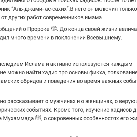
дил много городов в поисках хадисов. После 16 лет
ник “Аль-джами- ас-сахих”.В него он включил только
 от других работ современников имама.
 конца своей жизни величайший
одил много времени в поклонении Всевышнему.
не можно найти хадис про основы фикха, толковани
ламских обрядов и поведения во время важных собы
рических событиях. Кроме того, изучение хадисов д
собенностях его жизни,