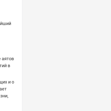
е аятов
тий в
ает