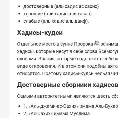
достоверные (аль хадис ас сахих)
хорошие (аль хадис аль хасан)
слабые (аль хадис аль даиф).
Хадисы-кудси
Отдельное место в сунне Пророка ﷺ занимают хадисы-кудси. Их насчитывается около сотни. Это такие
хадисы, которые несут в себе слова Всемо
словами. Знания, которые содержат в себе хадисы-кудси, послан
виде откровения. И в этом они подобны аят
относятся. Поэтому хадисы-кудси нельзя чит
Достоверные сборники хадисо
Самыми авторитетными являются шесть сбо
1. «Аль-джами-ас-Сахих» имама Аль-Буха
2. «Ас-Сахих» имама Муслима