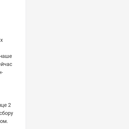
их
 наше
н-
нце 2
сбору
ом.