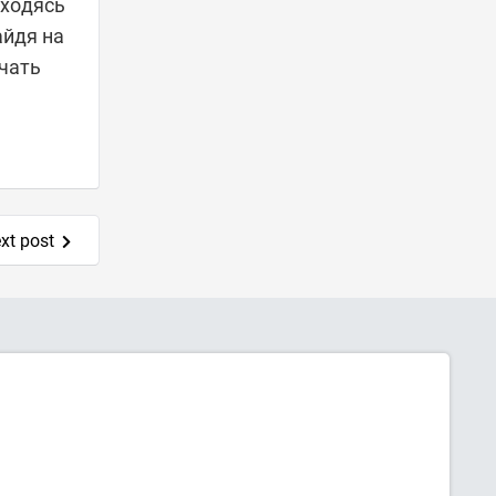
аходясь
айдя на
xt post