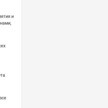
иятия и
нами,
сех
Эта
все