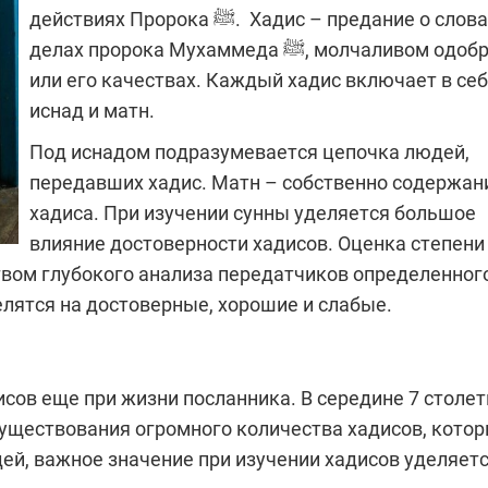
действиях Пророка ﷺ. Хадис – предание о словах,
делах пророка Мухаммеда ﷺ, молчаливом одобрении
или его качествах. Каждый хадис включает в се
иснад и матн.
Под иснадом подразумевается цепочка людей,
передавших хадис. Матн – собственно содержан
хадиса. При изучении сунны уделяется большое
влияние достоверности хадисов. Оценка степени
твом глубокого анализа передатчиков определенног
елятся на достоверные, хорошие и слабые.
существования огромного количества хадисов, кото
ей, важное значение при изучении хадисов уделяет