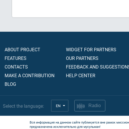
ABOUT PROJECT
WIDGET FOR PARTNERS
FEATURES
OUR PARTNERS
CONTACTS
FEEDBACK AND SUGGESTION
MAKE A CONTRIBUTION
HELP CENTER
BLOG
Select the language:
EN
Radio
Вся информация на данном сайте публикуется вне рамок миссион
предназначена исключительно для мусульман!