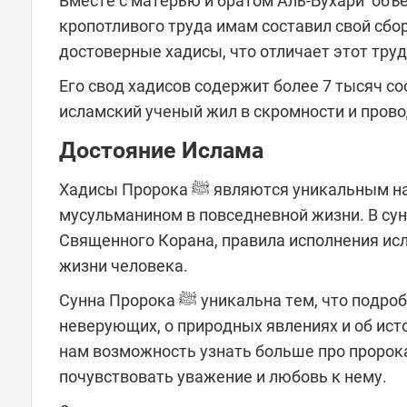
Вместе с матерью и братом Аль-Бухари объез
кропотливого труда имам составил свой сбор
достоверные хадисы, что отличает этот труд
Его свод хадисов содержит более 7 тысяч сообщений о Пророке ﷺ. До
исламский ученый жил в скромности и пров
Достояние Ислама
Хадисы Пророка ﷺ являются уникальным наследием Ислама и активно используются каждым
мусульманином в повседневной жизни. В сун
Священного Корана, правила исполнения ис
жизни человека.
Сунна Пророка ﷺ уникальна тем, что подробно рассказывает о мужчинах и о женщинах, о верующих и о
неверующих, о природных явлениях и об исто
нам возможность узнать больше про пророка Мухаммада ﷺ, о сокровенных о
почувствовать уважение и любовь к нему.