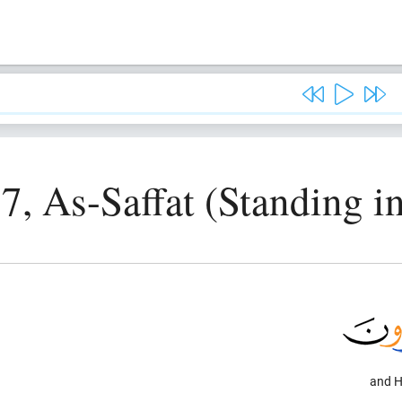
7, As-Saffat (Standing i
and H