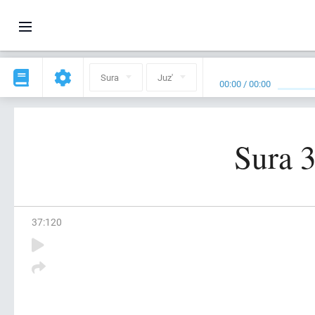
Sura
Juz'
00:00
/
00:00
Sura 3
37
:
120