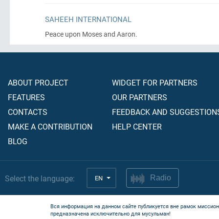
SAHEEH INTERNATIONAL
Peace upon Moses and Aaron.
ABOUT PROJECT
WIDGET FOR PARTNERS
FEATURES
OUR PARTNERS
CONTACTS
FEEDBACK AND SUGGESTION
MAKE A CONTRIBUTION
HELP CENTER
BLOG
Select the language:
EN
Radio
Вся информация на данном сайте публикуется вне рамок миссион
предназначена исключительно для мусульман!