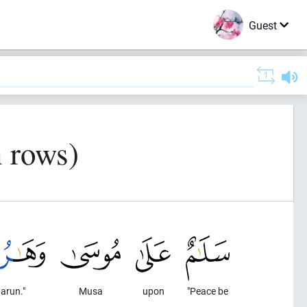
Guest
n rows)
arun."
Musa
upon
"Peace be