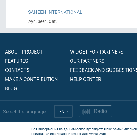
SAHEEH INTERNATIONAL
'Ayn, Seen, Qaf.
ABOUT PROJECT
WIDGET FOR PARTNERS
FEATURES
OUR PARTNERS
CONTACTS
FEEDBACK AND SUGGESTION
MAKE A CONTRIBUTION
HELP CENTER
BLOG
Select the language:
EN
Radio
Вся информация на данном сайте публикуется вне рамок миссион
предназначена исключительно для мусульман!