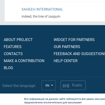
SAHEEH INTERNATIONAL
Indeed, the tree of zaqqum
ABOUT PROJECT
WIDGET FOR PARTNERS
FEATURES
OUR PARTNERS
CONTACTS
FEEDBACK AND SUGGESTION
MAKE A CONTRIBUTION
HELP CENTER
BLOG
Select the language:
EN
Radio
Вся информация на данном сайте публикуется вне рамок миссион
предназначена исключительно для мусульман!