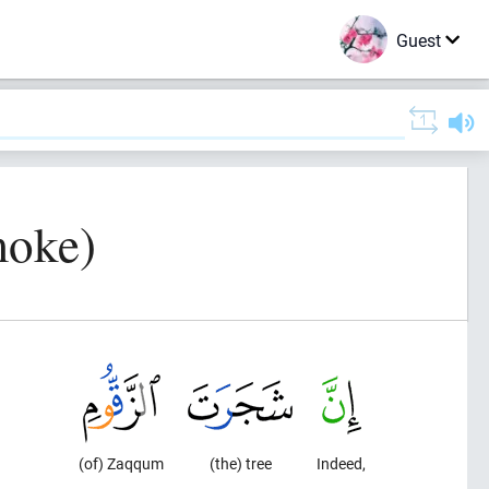
Guest
moke)
(of) Zaqqum
(the) tree
Indeed,