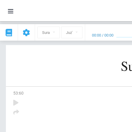
Sura
Juz'
00:00
/
00:00
S
53
:
60