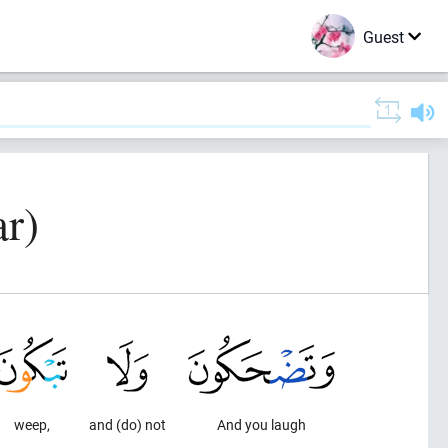
Guest
r)
weep,
and (do) not
And you laugh