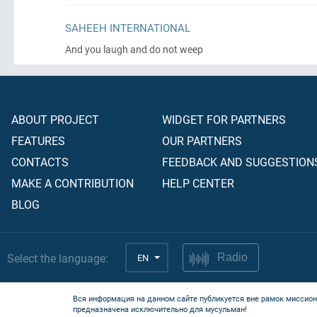
SAHEEH INTERNATIONAL
And you laugh and do not weep
ABOUT PROJECT
WIDGET FOR PARTNERS
FEATURES
OUR PARTNERS
CONTACTS
FEEDBACK AND SUGGESTION
MAKE A CONTRIBUTION
HELP CENTER
BLOG
Select the language:
EN
Radio
Вся информация на данном сайте публикуется вне рамок миссион
предназначена исключительно для мусульман!