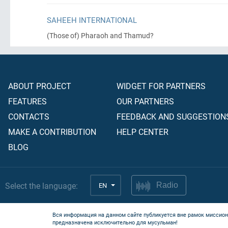
SAHEEH INTERNATIONAL
(Those of)
Pharaoh and Thamud?
ABOUT PROJECT
WIDGET FOR PARTNERS
FEATURES
OUR PARTNERS
CONTACTS
FEEDBACK AND SUGGESTION
MAKE A CONTRIBUTION
HELP CENTER
BLOG
Select the language:
EN
Radio
Вся информация на данном сайте публикуется вне рамок миссион
предназначена исключительно для мусульман!