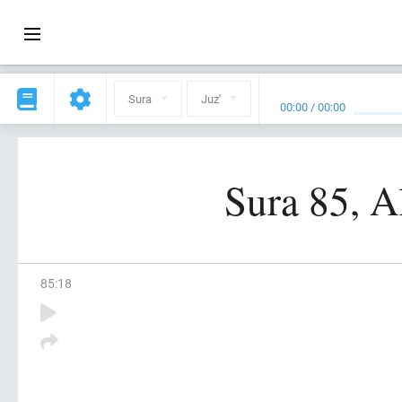
Sura
Juz'
00:00
/
00:00
Sura 85, A
85
:
18