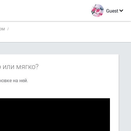
Guest
уном
о или мягко?
и мягкое чтение буквы ر при остановке на ней.