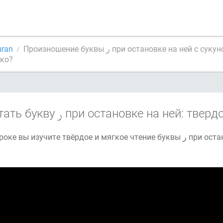
uran
Произношение буквы ر при остановке на ней с сук
ягко?
тать букву
при остановке на ней: тверд
На этом уроке вы изучите твёрдое 