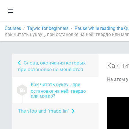
Courses
Tajwid for beginners
Pause while reading the Q
Как читать букву ر при остановке на ней: твердо или м
Слова, окончания которых
Как чи
при остановке не меняются
Как читать букву
при
остановке на ней: твердо
или мягко?
The stop and "madd lin"