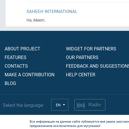
SAHEEH INTERNATIONAL
Ha, Meem.
ABOUT PROJECT
WIDGET FOR PARTNERS
FEATURES
OUR PARTNERS
CONTACTS
FEEDBACK AND SUGGESTION
MAKE A CONTRIBUTION
HELP CENTER
BLOG
Select the language:
EN
Radio
Вся информация на данном сайте публикуется вне рамок миссион
предназначена исключительно для мусульман!