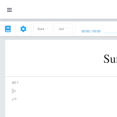
Sura
Juz'
00:00
/
00:00
Su
40
:
1